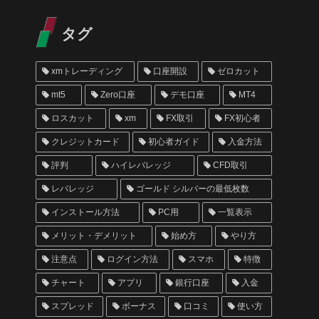
タグ
xmトレーディング
口座開設
ゼロカット
mt5
Zero口座
デモ口座
MT4
ロスカット
xm
FX取引
FX初心者
クレジットカード
初心者ガイド
入金方法
評判
ハイレバレッジ
CFD取引
レバレッジ
ゴールド シルバーの最低枚数
インストール方法
PC用
一覧表示
メリット・デメリット
始め方
やり方
注意点
ログイン方法
スマホ
特徴
チャート
アプリ
銀行口座
入金
スプレッド
ボーナス
口コミ
使い方