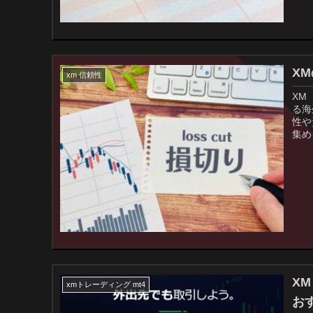
X
xm 信頼性
XM
る海
性や
集め
X
xmトレーディング mt4
お