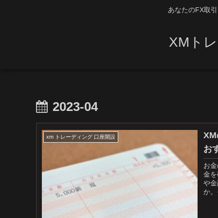
あなたのFX取
XMト
2023-04
X
xm トレーディング 口座開設
お
お金
金を
や金
か。