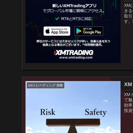
XM
きる
取引
す。
X
xmトレーディング 攻略
XM
て魅
効率
投資