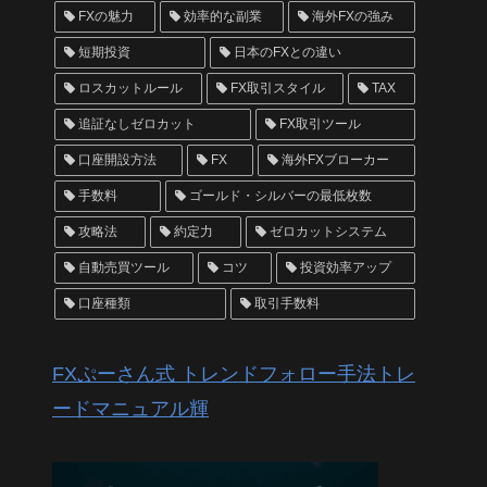
FXの魅力
効率的な副業
海外FXの強み
短期投資
日本のFXとの違い
ロスカットルール
FX取引スタイル
TAX
追証なしゼロカット
FX取引ツール
口座開設方法
FX
海外FXブローカー
手数料
ゴールド・シルバーの最低枚数
攻略法
約定力
ゼロカットシステム
自動売買ツール
コツ
投資効率アップ
口座種類
取引手数料
FXぷーさん式 トレンドフォロー手法トレ
ードマニュアル輝